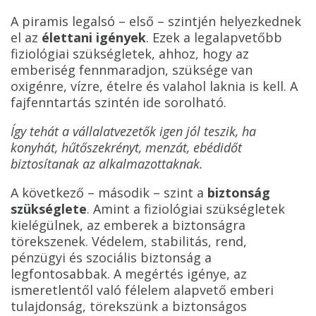
A piramis legalsó – első – szintjén helyezkednek
el az
élettani igények
. Ezek a legalapvetőbb
fiziológiai szükségletek, ahhoz, hogy az
emberiség fennmaradjon, szüksége van
oxigénre, vízre, ételre és valahol laknia is kell. A
fajfenntartás szintén ide sorolható.
Így tehát a vállalatvezetők igen jól teszik, ha
konyhát, hűtőszekrényt, menzát, ebédidőt
biztosítanak az alkalmazottaknak.
A következő – második – szint a
biztonság
szükséglete
. Amint a fiziológiai szükségletek
kielégülnek, az emberek a biztonságra
törekszenek. Védelem, stabilitás, rend,
pénzügyi és szociális biztonság a
legfontosabbak. A megértés igénye, az
ismeretlentől való félelem alapvető emberi
tulajdonság, törekszünk a biztonságos