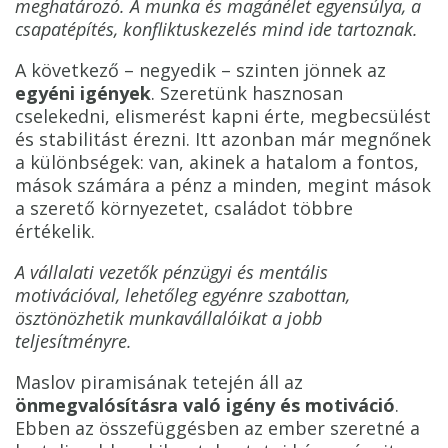
meghatározó. A munka és magánélet egyensúlya, a
csapatépítés, konfliktuskezelés mind ide tartoznak.
A következő – negyedik – szinten jönnek az
egyéni igények
. Szeretünk hasznosan
cselekedni, elismerést kapni érte, megbecsülést
és stabilitást érezni. Itt azonban már megnőnek
a különbségek: van, akinek a hatalom a fontos,
mások számára a pénz a minden, megint mások
a szerető környezetet, családot többre
értékelik.
A vállalati vezetők pénzügyi és mentális
motivációval, lehetőleg egyénre szabottan,
ösztönözhetik munkavállalóikat a jobb
teljesítményre.
Maslov piramisának tetején áll az
önmegvalósításra való igény és motiváció
.
Ebben az összefüggésben az ember szeretné a