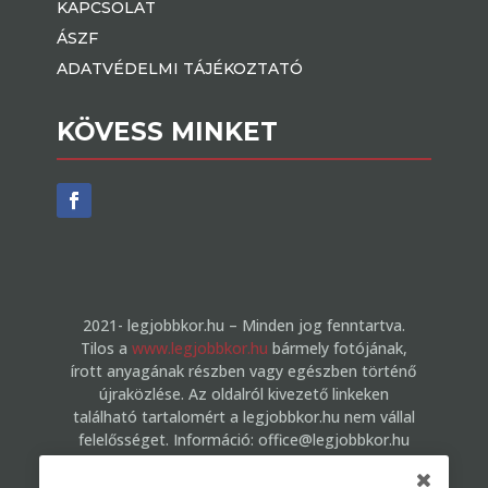
KAPCSOLAT
ÁSZF
ADATVÉDELMI TÁJÉKOZTATÓ
KÖVESS MINKET
2021- legjobbkor.hu – Minden jog fenntartva.
Tilos a
www.legjobbkor.hu
bármely fotójának,
írott anyagának részben vagy egészben történő
újraközlése. Az oldalról kivezető linkeken
található tartalomért a legjobbkor.hu nem vállal
felelősséget. Információ: office@legjobbkor.hu