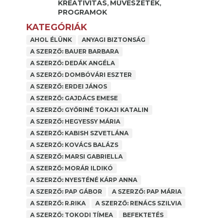
KREATIVITÁS
MŰVÉSZETEK
,
,
PROGRAMOK
KATEGÓRIÁK
AHOL ÉLÜNK
ANYAGI BIZTONSÁG
A SZERZŐ: BAUER BARBARA
A SZERZŐ: DEDÁK ANGÉLA
A SZERZŐ: DOMBÓVÁRI ESZTER
A SZERZŐ: ERDEI JÁNOS
A SZERZŐ: GAJDÁCS EMESE
A SZERZŐ: GYŐRINÉ TOKAJI KATALIN
A SZERZŐ: HEGYESSY MÁRIA
A SZERZŐ: KABISH SZVETLÁNA
A SZERZŐ: KOVÁCS BALÁZS
A SZERZŐ: MARSI GABRIELLA
A SZERZŐ: MORÁR ILDIKÓ
A SZERZŐ: NYESTÉNÉ KÁRP ANNA
A SZERZŐ: PAP GÁBOR
A SZERZŐ: PAP MÁRIA
A SZERZŐ: R.RIKA
A SZERZŐ: RENÁCS SZILVIA
A SZERZŐ: TOKODI TÍMEA
BEFEKTETÉS