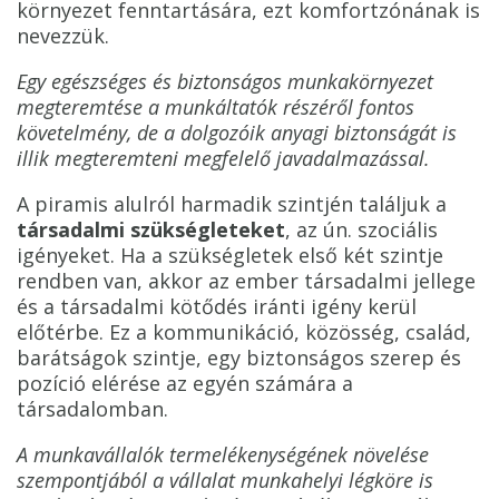
környezet fenntartására, ezt komfortzónának is
nevezzük.
Egy egészséges és biztonságos munkakörnyezet
megteremtése a munkáltatók részéről fontos
követelmény, de a dolgozóik anyagi biztonságát is
illik megteremteni megfelelő javadalmazással.
A piramis alulról harmadik szintjén találjuk a
társadalmi szükségleteket
, az ún. szociális
igényeket. Ha a szükségletek első két szintje
rendben van, akkor az ember társadalmi jellege
és a társadalmi kötődés iránti igény kerül
előtérbe. Ez a kommunikáció, közösség, család,
barátságok szintje, egy biztonságos szerep és
pozíció elérése az egyén számára a
társadalomban.
A munkavállalók termelékenységének növelése
szempontjából a vállalat munkahelyi légköre is