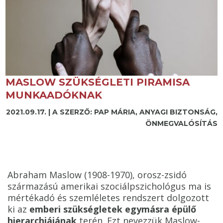
MASLOW SZÜKSÉGLETI PIRAMISA
MUNKAADÓKNAK
2021.09.17.
|
A SZERZŐ: PAP MÁRIA
,
ANYAGI BIZTONSÁG
,
ÖNMEGVALÓSÍTÁS
Abraham Maslow (1908-1970), orosz-zsidó
származású amerikai szociálpszichológus ma is
mértékadó és szemléletes rendszert dolgozott
ki az
emberi szükségletek egymásra épülő
hierarchiájának
terén. Ezt nevezzük Maslow-