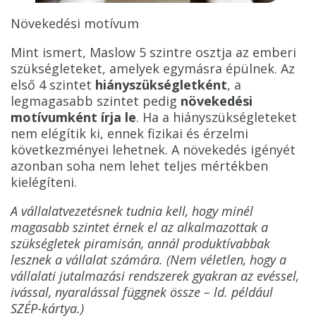
Növekedési motívum
Mint ismert, Maslow 5 szintre osztja az emberi
szükségleteket, amelyek egymásra épülnek. Az
első 4 szintet
hiányszükségletként
, a
legmagasabb szintet pedig
növekedési
motívumként írja le
. Ha a hiányszükségleteket
nem elégítik ki, ennek fizikai és érzelmi
következményei lehetnek. A növekedés igényét
azonban soha nem lehet teljes mértékben
kielégíteni.
A vállalatvezetésnek tudnia kell, hogy minél
magasabb szintet érnek el az alkalmazottak a
szükségletek piramisán, annál produktívabbak
lesznek a vállalat számára. (Nem véletlen, hogy a
vállalati jutalmazási rendszerek gyakran az evéssel,
ivással, nyaralással függnek össze – ld. például
SZÉP-kártya.)