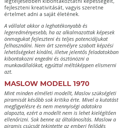
legteljesebben kibontakoztatni képességeit,
fejleszteni kreativitását, vagyis szeretne
értelmet adni a saját életének.
A vállalat akkor a leghatékonyabb és
legeredményesebb, ha az alkalmazottak képesek
önmagukat fejleszteni és teljes potenciáljukat
felhasználni. Nem árt személyre szabott képzési
lehetőségeket kínálni, illetve jelentős feladatokban
kibontakozni engedni és ösztönözni a
munkavállalókat, egyúttal méltóképpen elismerni
azt.
MASLOW MODELL 1970
Mint minden elméleti modellt, Maslov szükségleti
piramisát később sok kritika érte. Mivel a kutatást
megfigyelésre és nem mennyiségi adatokra
alapozta, ezért a modellt nem is lehet kielégítően
ellenőrizni. Sok benne az általánosítás. Maslow a
piramis csúcsát tekintette az emberi fejlődés