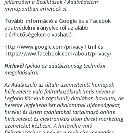
jellemzően a Beállítások / Adatvédelem
menüpontban érhetőek el.
További információ a Google és a Facebok
adatvédelmi irányelveiről az alábbi
elérhetőségeken olvasható:
http://www.google.com/privacy.html és
https://www.facebook.com/about/privacy/
Hírlevél (
példa az adatbiztonság technikai
megoldásaira)
Az Adatkezelő az általa üzemeltetett honlapok
hírleveleire való feliratkozóknak (más néven a
Legjobb Kör Klub tagoknak) általában havonta, de
hetente legfeljebb két alkalommal újdonságokat,
híreket és üzleti ajánlatokat tartalmazó online
hírleveleket és elektronikus úton direkt marketing
üzeneteket kézbesít. A hírlevélre való
feliratkozáshoz a név és e-mail cím megadása