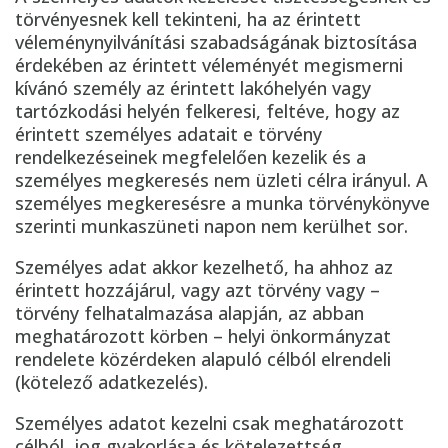
törvényesnek kell tekinteni, ha az érintett
véleménynyilvánítási szabadságának biztosítása
érdekében az érintett véleményét megismerni
kívánó személy az érintett lakóhelyén vagy
tartózkodási helyén felkeresi, feltéve, hogy az
érintett személyes adatait e törvény
rendelkezéseinek megfelelően kezelik és a
személyes megkeresés nem üzleti célra irányul. A
személyes megkeresésre a munka törvénykönyve
szerinti munkaszüneti napon nem kerülhet sor.
Személyes adat akkor kezelhető, ha ahhoz az
érintett hozzájárul, vagy azt törvény vagy –
törvény felhatalmazása alapján, az abban
meghatározott körben – helyi önkormányzat
rendelete közérdeken alapuló célból elrendeli
(kötelező adatkezelés).
Személyes adatot kezelni csak meghatározott
célból, jog gyakorlása és kötelezettség