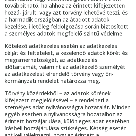
továbbítható, ha ahhoz az érintett kifejezetten
hozzá- járult, vagy azt törvény lehetővé teszi, és
a harmadik országban az átadott adatok
kezelése, illetőleg feldolgozása során biztosított
a személyes adatok megfelelő szintű védelme.
Kötelező adatkezelés esetén az adatkezelés
célját és feltételeit, a kezelendő adatok körét és
megismerhetőségét, az adatkezelés
időtartamát, valamint az adatkezelő személyét
az adatkezelést elrendelő törvény vagy ön-
kormányzati rendelet határozza meg.
Törvény közérdekből – az adatok körének
kifejezett megjelölésével – elrendelheti a
személyes adat nyilvánosságra hozatalát. Minden
egyéb esetben a nyilvánosságra hozatalhoz az
érintett hozzájárulása, különleges adat esetében
írásbeli hozzájárulása szükséges. Kétség esetén
azt kell vélelmezni, hogy az érintett a