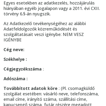
Egyes esetekben az adatkezelés, hozzájárulás
hiányában egyéb jogalapon vagy a 2011. évi CXII.
törvény 6.§-án nyugszik.
Az Adatkezelő tevékenységéhez az alábbi
Adatfeldolgozók közreműködését és
szolgáltatásait veszi igénybe: NEM VESZ
IGÉNYBE
Cég neve:
Székhelye :
Cégjegyzékszáma
:
Adószáma :
Továbbított adatok köre
: (Pl. csomagküldő
szolgálat esetében: vásárló neve, telefonszáma,
email címe, irányító száma, szállítási címe,
kapucsengő száma, futár részére megadott