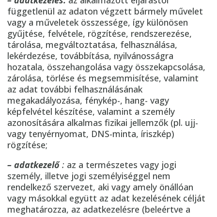
– adatkezelés:
az alkalmazott eljárástól
függetlenül az adaton végzett bármely művelet
vagy a műveletek összessége, így különösen
gyűjtése, felvétele, rögzítése, rendszerezése,
tárolása, megváltoztatása, felhasználása,
lekérdezése, továbbítása, nyilvánosságra
hozatala, összehangolása vagy összekapcsolása,
zárolása, törlése és megsemmisítése, valamint
az adat további felhasználásának
megakadályozása, fénykép-, hang- vagy
képfelvétel készítése, valamint a személy
azonosítására alkalmas fizikai jellemzők (pl. ujj-
vagy tenyérnyomat, DNS-minta, íriszkép)
rögzítése;
– adatkezelő
:
az a természetes vagy jogi
személy, illetve jogi személyiséggel nem
rendelkező szervezet, aki vagy amely önállóan
vagy másokkal együtt az adat kezelésének célját
meghatározza, az adatkezelésre (beleértve a