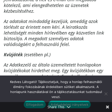
kötelező, ami elengedhetetlen az üzenetek
kézbesítéséhez.
Az adatokat mindaddig kezeljük, ameddig azok
törlését az érintett nem kéri. A leiratkozás
lehetőségét minden hírlevélben egy közvetlen link
biztosítja. A megadott személyes adatok
valódiságáért a felhasználó felel.
Kvízjáték
(esetében pl.)
Az Adatkezelő az általa üzemeltetett honlapokon
kvízjátékokat hirdethet meg. Egy kvízjátékban egy
személy egyszer vehet részt. Ennek ellenőrzése
céljából az Adatkezelő elkéri a játékos nevét, e-
Kedves Látogató! Tájékoztatjuk, hogy a honlap felhasználói
élmény fokozásának érdekében sütiket alkalmazunk. A
mailcímét és telefonszámát. A nyereményekről, a
honlapunk használatával ön a tájékoztatásunkat tudomásul
nyertesek személyéről az e-mail címeiken értesíti
Facebook
veszi.
valamennyi játékost, azokat is, akik nyereményben
nem részesülnek. A megadott telefonszámon a
Elfogadom
Adatvédelmi irányelvek
Share This
nyertest értesíti, illetve ezen keresztül kéri el a