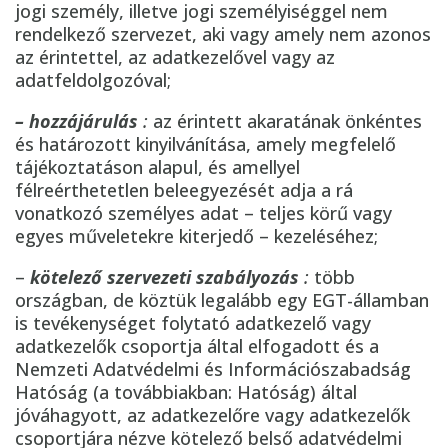
jogi személy, illetve jogi személyiséggel nem
rendelkező szervezet, aki vagy amely nem azonos
az érintettel, az adatkezelővel vagy az
adatfeldolgozóval;
– hozzájárulás
:
az érintett akaratának önkéntes
és határozott kinyilvánítása, amely megfelelő
tájékoztatáson alapul, és amellyel
félreérthetetlen beleegyezését adja a rá
vonatkozó személyes adat – teljes körű vagy
egyes műveletekre kiterjedő – kezeléséhez;
–
kötelező szervezeti szabályozás
:
több
országban, de köztük legalább egy EGT-államban
is tevékenységet folytató adatkezelő vagy
adatkezelők csoportja által elfogadott és a
Nemzeti Adatvédelmi és Információszabadság
Hatóság (a továbbiakban: Hatóság) által
jóváhagyott, az adatkezelőre vagy adatkezelők
csoportjára nézve kötelező belső adatvédelmi