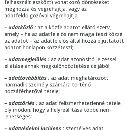
felhasznált eszközt) vonatkozó döntéseket
meghozza és végrehajtja, vagy az
adatfeldolgozóval végrehajtja;
– adatközlő
:
az a közfeladatot ellátó szerv,
amely – ha az adatfelelős nem maga teszi közzé
az adatot – az adatfelelős által hozzá eljuttatott
adatot honlapon közzéteszi;
– adatmegjelölés
:
az adat azonosító jelzéssel
ellátása annak megkülönböztetése céljából;
– adattovábbítás
:
az adat meghatározott
harmadik személy számára történő
hozzáférhetővé tétele;
– adattörlés
:
az adat felismerhetetlenné tétele
oly módon, hogy a helyreállítása többé nem
lehetséges;
– adatvédelmi incidens
:
személyes adat