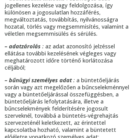
jogellenes kezelése vagy feldolgozása, így
különösen a jogosulatlan hozzáférés,
megváltoztatás, továbbítás, nyilvánosságra
hozatal, törlés vagy megsemmisítés, valamint a
véletlen megsemmisülés és sérülés.
– adatzárolás
:
az adat azonosító jelzéssel
ellátása további kezelésének végleges vagy
meghatározott időre történő korlátozása
céljából;
– bűnügyi személyes adat
:
a büntetőeljárás
során vagy azt megelőzően a bűncselekménnyel
vagy a büntetőeljárással összefüggésben, a
büntetőeljárás lefolytatására, illetve a
bűncselekmények felderítésére jogosult
szerveknél, továbbá a büntetés-végrehajtás
szervezeténél keletkezett, az érintettel
kapcsolatba hozható, valamint a büntetett
előéletre vonatkozó személyes adat;