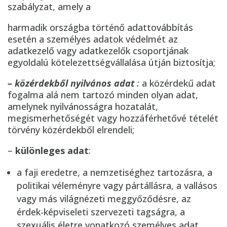
szabályzat, amely a
harmadik országba történő adattovábbítás
esetén a személyes adatok védelmét az
adatkezelő vagy adatkezelők csoportjának
egyoldalú kötelezettségvállalása útján biztosítja;
– közérdekből nyilvános adat
:
a közérdekű adat
fogalma alá nem tartozó minden olyan adat,
amelynek nyilvánosságra hozatalát,
megismerhetőségét vagy hozzáférhetővé tételét
törvény közérdekből elrendeli;
–
különleges adat
:
a faji eredetre, a nemzetiséghez tartozásra, a
politikai véleményre vagy pártállásra, a vallásos
vagy más világnézeti meggyőződésre, az
érdek-képviseleti szervezeti tagságra, a
szexuális életre vonatkozó személyes adat,