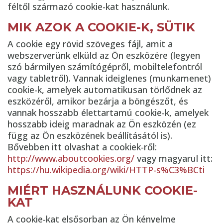
féltől származó cookie-kat használunk.
MIK AZOK A COOKIE-K, SÜTIK
A cookie egy rövid szöveges fájl, amit a
webszerverünk elküld az Ön eszközére (legyen
szó bármilyen számítógépről, mobiltelefontról
vagy tabletről). Vannak ideiglenes (munkamenet)
cookie-k, amelyek automatikusan törlődnek az
eszközéről, amikor bezárja a böngészőt, és
vannak hosszabb élettartamú cookie-k, amelyek
hosszabb ideig maradnak az Ön eszközén (ez
függ az Ön eszközének beállításától is).
Bővebben itt olvashat a cookiek-ről:
http://www.aboutcookies.org/
vagy magyarul itt:
https://hu.wikipedia.org/wiki/HTTP-s%C3%BCti
MIÉRT HASZNÁLUNK COOKIE-
KAT
A cookie-kat elsősorban az Ön kényelme