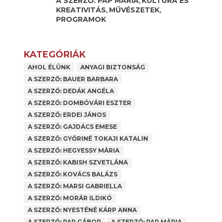
A SZERZŐ: PAP MÁRIA
KULTÚRA ÉS
,
KREATIVITÁS
MŰVÉSZETEK
,
,
PROGRAMOK
KATEGÓRIÁK
AHOL ÉLÜNK
ANYAGI BIZTONSÁG
A SZERZŐ: BAUER BARBARA
A SZERZŐ: DEDÁK ANGÉLA
A SZERZŐ: DOMBÓVÁRI ESZTER
A SZERZŐ: ERDEI JÁNOS
A SZERZŐ: GAJDÁCS EMESE
A SZERZŐ: GYŐRINÉ TOKAJI KATALIN
A SZERZŐ: HEGYESSY MÁRIA
A SZERZŐ: KABISH SZVETLÁNA
A SZERZŐ: KOVÁCS BALÁZS
A SZERZŐ: MARSI GABRIELLA
A SZERZŐ: MORÁR ILDIKÓ
A SZERZŐ: NYESTÉNÉ KÁRP ANNA
A SZERZŐ: PAP GÁBOR
A SZERZŐ: PAP MÁRIA