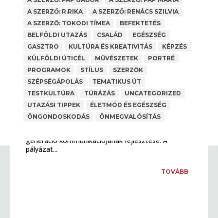
A SZERZŐ: R.RIKA
A SZERZŐ: RENÁCS SZILVIA
A SZERZŐ: TOKODI TÍMEA
BEFEKTETÉS
BELFÖLDI UTAZÁS
CSALÁD
EGÉSZSÉG
GASZTRO
KULTÚRA ÉS KREATIVITÁS
KÉPZÉS
KÜLFÖLDI ÚTICÉL
MŰVÉSZETEK
PORTRÉ
PROGRAMOK
STÍLUS
SZERZŐK
SZÉPSÉGÁPOLÁS
TEMATIKUS ÚT
TESTKULTÚRA
TÚRÁZÁS
UNCATEGORIZED
NEA PÁLYÁZAT 2025
UTAZÁSI TIPPEK
ÉLETMÓD ÉS EGÉSZSÉG
A SZERZŐ: PAP MÁRIA
,
ANYAGI BIZTONSÁG
ÖNGONDOSKODÁS
ÖNMEGVALÓSÍTÁS
Pályázati forrást nyert a Legjobb Kor 50 Felett
Egyesület 2024-ben, melynek célja az 50 feletti
generáció kommunikációjának fejlesztése. A
pályázat...
TOVÁBB