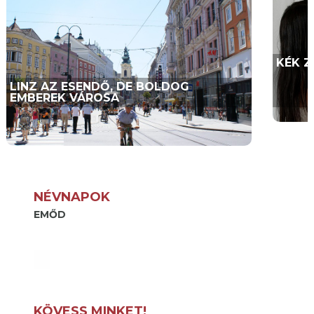
KÉK 
LINZ AZ ESENDŐ, DE BOLDOG
EMBEREK VÁROSA
NÉVNAPOK
EMŐD
KÖVESS MINKET!