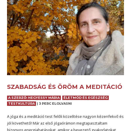
SZABADSÁG ÉS ÖRÖM A MEDITÁCIÓ
A SZERZŐ: HEGYESSY MÁRIA
ÉLETMÓD ÉS EGÉSZSÉG
TESTKULTÚRA
|
3 PERC ELOLVASNI
A jóga és a meditáció test felőli közelítése nagyon kézenfekvő és
jól követhető! Már az első jógaórámon megtapasztaltam
bizonyos energiahatásokat, amikor a bevezető gyakorlatokat