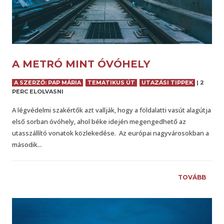
A METRÓ MINT ÓVÓHELY
A SZERZŐ: PAP MÁRIA
TEMATIKUS ÚT
UTAZÁSI TIPPEK
|
2
PERC ELOLVASNI
A légvédelmi szakértők azt vallják, hogy a földalatti vasút alagútja
első sorban óvóhely, ahol béke idején megengedhető az
utasszállító vonatok közlekedése. Az európai nagyvárosokban a
második...
TOVÁBB