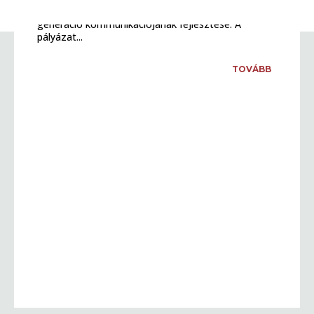
Egyesület 2024-ben, melynek célja az 50 feletti
generáció kommunikációjának fejlesztése. A
pályázat...
TOVÁBB