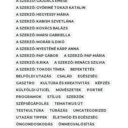
A SZERZŐ: GAJDÁCS EMESE
A SZERZŐ: GYŐRINÉ TOKAJI KATALIN
A SZERZŐ: HEGYESSY MÁRIA
A SZERZŐ: KABISH SZVETLÁNA
A SZERZŐ: KOVÁCS BALÁZS
A SZERZŐ: MARSI GABRIELLA
A SZERZŐ: MORÁR ILDIKÓ
A SZERZŐ: NYESTÉNÉ KÁRP ANNA
A SZERZŐ: PAP GÁBOR
A SZERZŐ: PAP MÁRIA
A SZERZŐ: R.RIKA
A SZERZŐ: RENÁCS SZILVIA
A SZERZŐ: TOKODI TÍMEA
BEFEKTETÉS
BELFÖLDI UTAZÁS
CSALÁD
EGÉSZSÉG
GASZTRO
KULTÚRA ÉS KREATIVITÁS
KÉPZÉS
KÜLFÖLDI ÚTICÉL
MŰVÉSZETEK
PORTRÉ
PROGRAMOK
STÍLUS
SZERZŐK
SZÉPSÉGÁPOLÁS
TEMATIKUS ÚT
TESTKULTÚRA
TÚRÁZÁS
UNCATEGORIZED
NEA PÁLYÁZAT 2025
UTAZÁSI TIPPEK
ÉLETMÓD ÉS EGÉSZSÉG
A SZERZŐ: PAP MÁRIA
,
ANYAGI BIZTONSÁG
ÖNGONDOSKODÁS
ÖNMEGVALÓSÍTÁS
Pályázati forrást nyert a Legjobb Kor 50 Felett