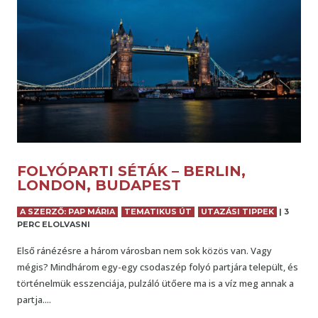
FOLYÓPARTI SÉTÁK – BERLIN,
LONDON, BUDAPEST
A SZERZŐ: PAP MÁRIA
TEMATIKUS ÚT
UTAZÁSI TIPPEK
|
3
PERC ELOLVASNI
Első ránézésre a három városban nem sok közös van. Vagy
mégis? Mindhárom egy-egy csodaszép folyó partjára települt, és
történelmük esszenciája, pulzáló ütőere ma is a víz meg annak a
partja....