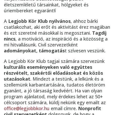
életszemléletű társainkat, hölgyeket és
úriembereket egyaránt!í
A
Legjobb Kör Klub nyilvános
, ahhoz bárki
csatlakozhat, aki erőt és aktivitást érez magában
és ezt szeretné másokkal is megosztani.
Tagdíj
nincs
, a motiváció, az inspiráció és a közösség a
mi hitvallásunk. Civil szervezetként
adományokat, támogatás
t szívesen veszünk.
A Legjobb Kör Klub tagjai számára szervezünk
kulturális eseményeken való együttes
részvételt, szakértői előadásokat
és közös
utazásokat
. Mindezt a testünk, a lelkünk és a
szellemünk karbantartására, tudatos életöröm
gyanánt, a jó társaság kedvéért. Ha van olyan
program ajánlatod, mely érdekes lehet az 50+
célcsoport számára, küldj nekünk egy emailt az
office@legjobbkor.hu
email címre.
Nonprofit
civil szervezetként
dolgozunk, de hogy a