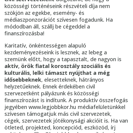
közösségi történéseink részvételi díja nem
szökjön az egekbe, esemény- és
médiaszponzorációt szívesen fogadunk. Ha
módodban áll, szállj be cégeddel a
finanszírozásba!
Karitatív, önkéntességen alapuló
kezdeményezéseink is lesznek, az lebeg a
szemünk előtt, hogy a tapasztalt, de nagyon is
aktív, örök fiatal korosztály szociális és
kulturális, lelki támaszt nyújthat a még
idősebbeknek
, elesetteknek, hátrányos
helyzetűeknek. Ennek érdekében civil
szervezetként pályázunk és közösségi
finanszírozást is indítunk. A produktív összefogás
jegyében www.legjobbkor.hu médiafelületünkkel
szívesen támogatjuk más civil szervezetek,
cégek, szervezetek jótékonysági akcióit is. Ha van
ötleted, projekted, koncepciód, eszközöd, írj