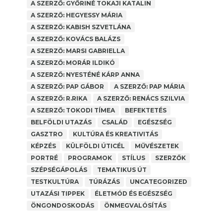
A SZERZŐ: GYŐRINÉ TOKAJI KATALIN
A SZERZŐ: HEGYESSY MÁRIA
A SZERZŐ: KABISH SZVETLÁNA
A SZERZŐ: KOVÁCS BALÁZS
A SZERZŐ: MARSI GABRIELLA
A SZERZŐ: MORÁR ILDIKÓ
A SZERZŐ: NYESTÉNÉ KÁRP ANNA
A SZERZŐ: PAP GÁBOR
A SZERZŐ: PAP MÁRIA
A SZERZŐ: R.RIKA
A SZERZŐ: RENÁCS SZILVIA
A SZERZŐ: TOKODI TÍMEA
BEFEKTETÉS
BELFÖLDI UTAZÁS
CSALÁD
EGÉSZSÉG
GASZTRO
KULTÚRA ÉS KREATIVITÁS
KÉPZÉS
KÜLFÖLDI ÚTICÉL
MŰVÉSZETEK
PORTRÉ
PROGRAMOK
STÍLUS
SZERZŐK
SZÉPSÉGÁPOLÁS
TEMATIKUS ÚT
TESTKULTÚRA
TÚRÁZÁS
UNCATEGORIZED
NEA PÁLYÁZAT 2025
UTAZÁSI TIPPEK
ÉLETMÓD ÉS EGÉSZSÉG
A SZERZŐ: PAP MÁRIA
,
ANYAGI BIZTONSÁG
ÖNGONDOSKODÁS
ÖNMEGVALÓSÍTÁS
Facebook Comments Box
...