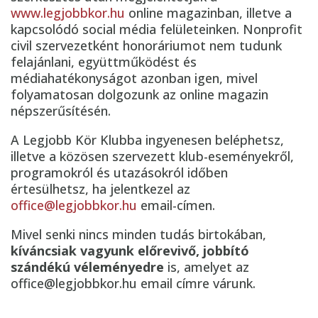
www.legjobbkor.hu
online magazinban, illetve a
kapcsolódó social média felületeinken. Nonprofit
civil szervezetként honoráriumot nem tudunk
felajánlani, együttműködést és
médiahatékonyságot azonban igen, mivel
folyamatosan dolgozunk az online magazin
népszerűsítésén.
A Legjobb Kör Klubba ingyenesen beléphetsz,
illetve a közösen szervezett klub-eseményekről,
programokról és utazásokról időben
értesülhetsz, ha jelentkezel az
office@legjobbkor.hu
email-címen.
Mivel senki nincs minden tudás birtokában,
kíváncsiak vagyunk előrevivő, jobbító
szándékú véleményedre
is, amelyet az
office@legjobbkor.hu email címre várunk.