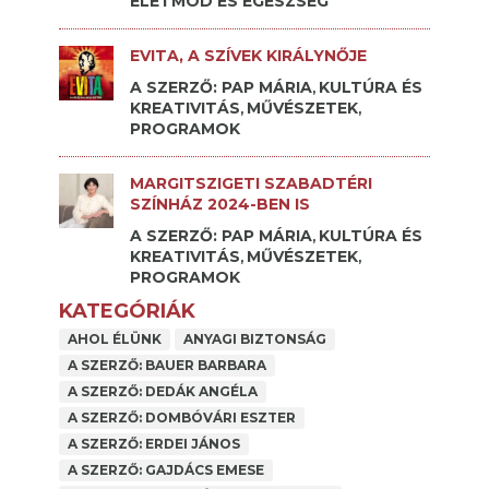
ÉLETMÓD ÉS EGÉSZSÉG
EVITA, A SZÍVEK KIRÁLYNŐJE
A SZERZŐ: PAP MÁRIA
KULTÚRA ÉS
,
KREATIVITÁS
MŰVÉSZETEK
,
,
PROGRAMOK
MARGITSZIGETI SZABADTÉRI
SZÍNHÁZ 2024-BEN IS
A SZERZŐ: PAP MÁRIA
KULTÚRA ÉS
,
KREATIVITÁS
MŰVÉSZETEK
,
,
PROGRAMOK
KATEGÓRIÁK
AHOL ÉLÜNK
ANYAGI BIZTONSÁG
A SZERZŐ: BAUER BARBARA
A SZERZŐ: DEDÁK ANGÉLA
A SZERZŐ: DOMBÓVÁRI ESZTER
A SZERZŐ: ERDEI JÁNOS
A SZERZŐ: GAJDÁCS EMESE