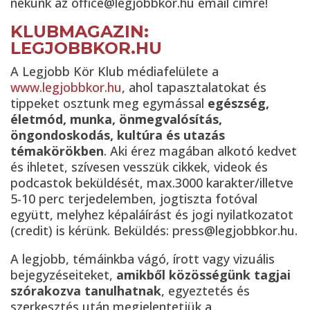
nekünk az office@legjobbkor.hu email címre!
KLUBMAGAZIN:
LEGJOBBKOR.HU
A Legjobb Kör Klub médiafelülete a
www.legjobbkor.hu
, ahol tapasztalatokat és
tippeket osztunk meg egymással
egészség,
életmód, munka, önmegvalósítás,
öngondoskodás, kultúra és utazás
témakörökben
. Aki érez magában alkotó kedvet
és ihletet, szívesen vesszük cikkek, videok és
podcastok beküldését, max.3000 karakter/illetve
5-10 perc terjedelemben, jogtiszta fotóval
együtt, melyhez képaláírást és jogi nyilatkozatot
(credit) is kérünk. Beküldés: press@legjobbkor.hu.
A legjobb, témáinkba vágó, írott vagy vizuális
bejegyzéseiteket,
amikből közösségünk tagjai
szórakozva tanulhatnak
, egyeztetés és
szerkesztés után megjelentetjük a