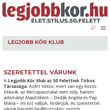
LEGJOBB KÖR KLUB
SZERETETTEL VÁRUNK
A
Legjobb Kör Klub az 50 Felettiek Titkos
Társasága
. Azért titkos, mert van egy közös
titkunk: az élettapasztalat nem súly, hanem
adomány! Alapítóként – Dedák Angéla és Pap
Mária – mi ezt valljuk, hirdetjük, és szeretettel
várjuk hasonló beállítottságú, pozitív