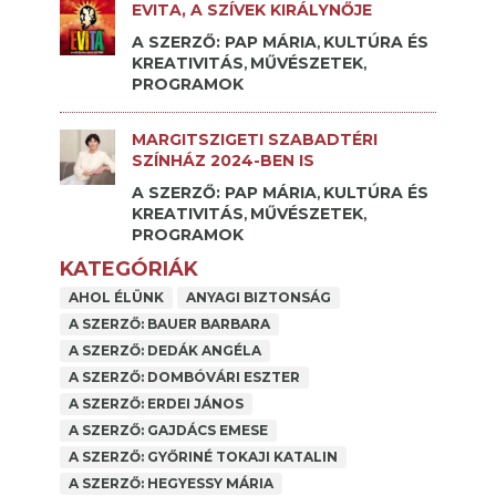
EVITA, A SZÍVEK KIRÁLYNŐJE
A SZERZŐ: PAP MÁRIA
KULTÚRA ÉS
,
KREATIVITÁS
MŰVÉSZETEK
,
,
PROGRAMOK
MARGITSZIGETI SZABADTÉRI
SZÍNHÁZ 2024-BEN IS
A SZERZŐ: PAP MÁRIA
KULTÚRA ÉS
,
KREATIVITÁS
MŰVÉSZETEK
,
,
PROGRAMOK
KATEGÓRIÁK
AHOL ÉLÜNK
ANYAGI BIZTONSÁG
A SZERZŐ: BAUER BARBARA
A SZERZŐ: DEDÁK ANGÉLA
A SZERZŐ: DOMBÓVÁRI ESZTER
A SZERZŐ: ERDEI JÁNOS
A SZERZŐ: GAJDÁCS EMESE
A SZERZŐ: GYŐRINÉ TOKAJI KATALIN
A SZERZŐ: HEGYESSY MÁRIA