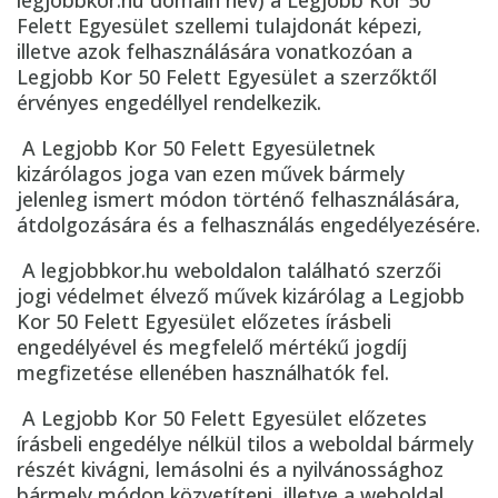
legjobbkor.hu domain név) a Legjobb Kor 50
Felett Egyesület szellemi tulajdonát képezi,
illetve azok felhasználására vonatkozóan a
Legjobb Kor 50 Felett Egyesület a szerzőktől
érvényes engedéllyel rendelkezik.
A Legjobb Kor 50 Felett Egyesületnek
kizárólagos joga van ezen művek bármely
jelenleg ismert módon történő felhasználására,
átdolgozására és a felhasználás engedélyezésére.
A legjobbkor.hu weboldalon található szerzői
jogi védelmet élvező művek kizárólag a Legjobb
Kor 50 Felett Egyesület előzetes írásbeli
engedélyével és megfelelő mértékű jogdíj
megfizetése ellenében használhatók fel.
A Legjobb Kor 50 Felett Egyesület előzetes
írásbeli engedélye nélkül tilos a weboldal bármely
részét kivágni, lemásolni és a nyilvánossághoz
bármely módon közvetíteni, illetve a weboldal