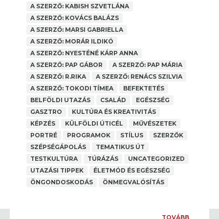
A SZERZŐ: KABISH SZVETLÁNA
A SZERZŐ: KOVÁCS BALÁZS
A SZERZŐ: MARSI GABRIELLA
A SZERZŐ: MORÁR ILDIKÓ
A SZERZŐ: NYESTÉNÉ KÁRP ANNA
A SZERZŐ: PAP GÁBOR
A SZERZŐ: PAP MÁRIA
A SZERZŐ: R.RIKA
A SZERZŐ: RENÁCS SZILVIA
A SZERZŐ: TOKODI TÍMEA
BEFEKTETÉS
BELFÖLDI UTAZÁS
CSALÁD
EGÉSZSÉG
GASZTRO
KULTÚRA ÉS KREATIVITÁS
KÉPZÉS
KÜLFÖLDI ÚTICÉL
MŰVÉSZETEK
PORTRÉ
PROGRAMOK
STÍLUS
SZERZŐK
SZÉPSÉGÁPOLÁS
TEMATIKUS ÚT
TESTKULTÚRA
TÚRÁZÁS
UNCATEGORIZED
NEA PÁLYÁZAT 2025
UTAZÁSI TIPPEK
ÉLETMÓD ÉS EGÉSZSÉG
A SZERZŐ: PAP MÁRIA
,
ANYAGI BIZTONSÁG
ÖNGONDOSKODÁS
ÖNMEGVALÓSÍTÁS
Facebook Comments Box
...
TOVÁBB