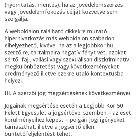
(nyomtatás, mentés), ha az jövedelemszerzés
vagy jövedelemfokozás célját közvetve sem
szolgálja.
A weboldalon található cikkekre mutató
hiperhivatkozás más weboldalon szabadon
elhelyezhető, kivéve, ha az a legjobbkor.hu
szerzőire, tartalmaira negatív fényt vet, azokat
sértő, faji, vallási vagy szexuálisan diszkriminatív
megkülönböztetést vagy következményeket
eredményező illetve ezekre utaló kontextusba
helyezi.
III. A szerzői jog megsértésének következményei
Jogainak megsértése esetén a Legjobb Kor 50
Felett Egyesület a jogsértővel szemben – az eset
körülményeihez képest – polgári jogi igényeket
támaszthat, illetve a jogsértő ellen
büntetőfeljelentést tehet.