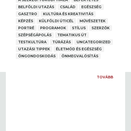
BELFÖLDI UTAZÁS
CSALÁD
EGÉSZSÉG
GASZTRO
KULTÚRA ÉS KREATIVITÁS
KÉPZÉS
KÜLFÖLDI ÚTICÉL
MŰVÉSZETEK
PORTRÉ
PROGRAMOK
STÍLUS
SZERZŐK
SZÉPSÉGÁPOLÁS
TEMATIKUS ÚT
TESTKULTÚRA
TÚRÁZÁS
UNCATEGORIZED
NEA PÁLYÁZAT 2025
UTAZÁSI TIPPEK
ÉLETMÓD ÉS EGÉSZSÉG
A SZERZŐ: PAP MÁRIA
,
ANYAGI BIZTONSÁG
ÖNGONDOSKODÁS
ÖNMEGVALÓSÍTÁS
Facebook Comments Box
...
TOVÁBB