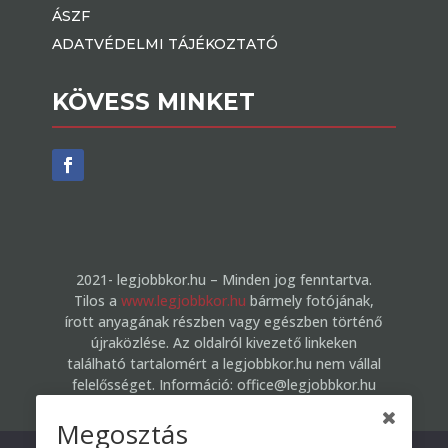
ÁSZF
ADATVÉDELMI TÁJÉKOZTATÓ
KÖVESS MINKET
2021- legjobbkor.hu – Minden jog fenntartva.
Tilos a
www.legjobbkor.hu
bármely fotójának,
írott anyagának részben vagy egészben történő
újraközlése. Az oldalról kivezető linkeken
található tartalomért a legjobbkor.hu nem vállal
felelősséget. Információ: office@legjobbkor.hu
Megosztás