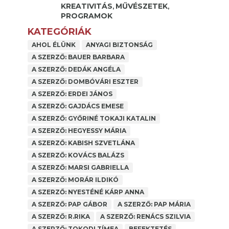
KREATIVITÁS
MŰVÉSZETEK
,
,
PROGRAMOK
KATEGÓRIÁK
AHOL ÉLÜNK
ANYAGI BIZTONSÁG
A SZERZŐ: BAUER BARBARA
A SZERZŐ: DEDÁK ANGÉLA
A SZERZŐ: DOMBÓVÁRI ESZTER
A SZERZŐ: ERDEI JÁNOS
A SZERZŐ: GAJDÁCS EMESE
A SZERZŐ: GYŐRINÉ TOKAJI KATALIN
A SZERZŐ: HEGYESSY MÁRIA
A SZERZŐ: KABISH SZVETLÁNA
A SZERZŐ: KOVÁCS BALÁZS
A SZERZŐ: MARSI GABRIELLA
A SZERZŐ: MORÁR ILDIKÓ
A SZERZŐ: NYESTÉNÉ KÁRP ANNA
A SZERZŐ: PAP GÁBOR
A SZERZŐ: PAP MÁRIA
A SZERZŐ: R.RIKA
A SZERZŐ: RENÁCS SZILVIA
A SZERZŐ: TOKODI TÍMEA
BEFEKTETÉS