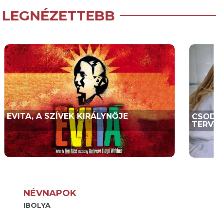
LEGNÉZETTEBB
EVITA, A SZÍVEK KIRÁLYNŐJE
CSODA
TERVE
NÉVNAPOK
IBOLYA