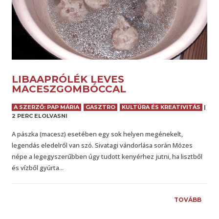
LIBAAPRÓLÉK LEVES
MACESZGOMBÓCCAL
A SZERZŐ: PAP MÁRIA
GASZTRO
KULTÚRA ÉS KREATIVITÁS
|
2 PERC ELOLVASNI
A pászka (macesz) esetében egy sok helyen megénekelt,
legendás eledelről van szó. Sivatagi vándorlása során Mózes
népe a legegyszerűbben úgy tudott kenyérhez jutni, ha lisztből
és vízből gyúrta...
TOVÁBB