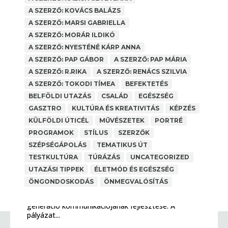
A SZERZŐ: KOVÁCS BALÁZS
A SZERZŐ: MARSI GABRIELLA
A SZERZŐ: MORÁR ILDIKÓ
A SZERZŐ: NYESTÉNÉ KÁRP ANNA
A SZERZŐ: PAP GÁBOR
A SZERZŐ: PAP MÁRIA
A SZERZŐ: R.RIKA
A SZERZŐ: RENÁCS SZILVIA
A SZERZŐ: TOKODI TÍMEA
BEFEKTETÉS
BELFÖLDI UTAZÁS
CSALÁD
EGÉSZSÉG
GASZTRO
KULTÚRA ÉS KREATIVITÁS
KÉPZÉS
KÜLFÖLDI ÚTICÉL
MŰVÉSZETEK
PORTRÉ
PROGRAMOK
STÍLUS
SZERZŐK
SZÉPSÉGÁPOLÁS
TEMATIKUS ÚT
TESTKULTÚRA
TÚRÁZÁS
UNCATEGORIZED
NEA PÁLYÁZAT 2025
UTAZÁSI TIPPEK
ÉLETMÓD ÉS EGÉSZSÉG
A SZERZŐ: PAP MÁRIA
,
ANYAGI BIZTONSÁG
ÖNGONDOSKODÁS
ÖNMEGVALÓSÍTÁS
Pályázati forrást nyert a Legjobb Kor 50 Felett
Egyesület 2024-ben, melynek célja az 50 feletti
generáció kommunikációjának fejlesztése. A
pályázat...