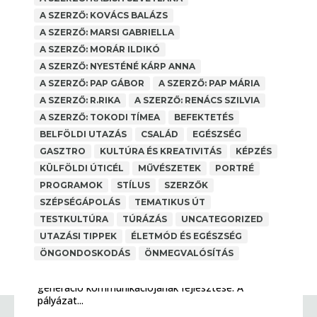
A SZERZŐ: KOVÁCS BALÁZS
A SZERZŐ: MARSI GABRIELLA
A SZERZŐ: MORÁR ILDIKÓ
A SZERZŐ: NYESTÉNÉ KÁRP ANNA
A SZERZŐ: PAP GÁBOR
A SZERZŐ: PAP MÁRIA
A SZERZŐ: R.RIKA
A SZERZŐ: RENÁCS SZILVIA
A SZERZŐ: TOKODI TÍMEA
BEFEKTETÉS
BELFÖLDI UTAZÁS
CSALÁD
EGÉSZSÉG
GASZTRO
KULTÚRA ÉS KREATIVITÁS
KÉPZÉS
KÜLFÖLDI ÚTICÉL
MŰVÉSZETEK
PORTRÉ
PROGRAMOK
STÍLUS
SZERZŐK
SZÉPSÉGÁPOLÁS
TEMATIKUS ÚT
TESTKULTÚRA
TÚRÁZÁS
UNCATEGORIZED
NEA PÁLYÁZAT 2025
UTAZÁSI TIPPEK
ÉLETMÓD ÉS EGÉSZSÉG
A SZERZŐ: PAP MÁRIA
,
ANYAGI BIZTONSÁG
ÖNGONDOSKODÁS
ÖNMEGVALÓSÍTÁS
Pályázati forrást nyert a Legjobb Kor 50 Felett
Egyesület 2024-ben, melynek célja az 50 feletti
generáció kommunikációjának fejlesztése. A
pályázat...