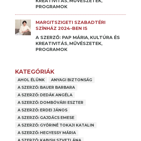
KREATIVITÁS
MŰVÉSZETEK
,
,
PROGRAMOK
MARGITSZIGETI SZABADTÉRI
SZÍNHÁZ 2024-BEN IS
A SZERZŐ: PAP MÁRIA
KULTÚRA ÉS
,
KREATIVITÁS
MŰVÉSZETEK
,
,
PROGRAMOK
KATEGÓRIÁK
AHOL ÉLÜNK
ANYAGI BIZTONSÁG
A SZERZŐ: BAUER BARBARA
A SZERZŐ: DEDÁK ANGÉLA
A SZERZŐ: DOMBÓVÁRI ESZTER
A SZERZŐ: ERDEI JÁNOS
A SZERZŐ: GAJDÁCS EMESE
A SZERZŐ: GYŐRINÉ TOKAJI KATALIN
A SZERZŐ: HEGYESSY MÁRIA
A SZERZŐ: KABISH SZVETLÁNA