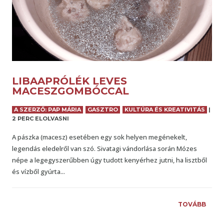
LIBAAPRÓLÉK LEVES
MACESZGOMBÓCCAL
A SZERZŐ: PAP MÁRIA
GASZTRO
KULTÚRA ÉS KREATIVITÁS
|
2 PERC ELOLVASNI
A pászka (macesz) esetében egy sok helyen megénekelt,
legendás eledelről van szó. Sivatagi vándorlása során Mózes
népe a legegyszerűbben úgy tudott kenyérhez jutni, ha lisztből
és vízből gyúrta...
TOVÁBB