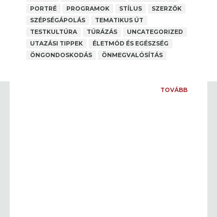
PORTRÉ
PROGRAMOK
STÍLUS
SZERZŐK
SZÉPSÉGÁPOLÁS
TEMATIKUS ÚT
TESTKULTÚRA
TÚRÁZÁS
UNCATEGORIZED
NEA PÁLYÁZAT 2025
UTAZÁSI TIPPEK
ÉLETMÓD ÉS EGÉSZSÉG
A SZERZŐ: PAP MÁRIA
,
ANYAGI BIZTONSÁG
ÖNGONDOSKODÁS
ÖNMEGVALÓSÍTÁS
Facebook Comments Box
...
TOVÁBB