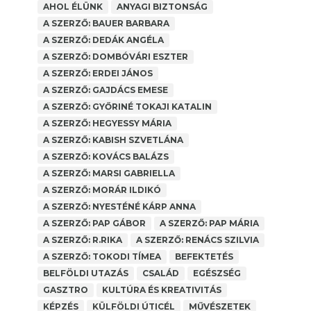
AHOL ÉLÜNK
ANYAGI BIZTONSÁG
A SZERZŐ: BAUER BARBARA
A SZERZŐ: DEDÁK ANGÉLA
A SZERZŐ: DOMBÓVÁRI ESZTER
A SZERZŐ: ERDEI JÁNOS
A SZERZŐ: GAJDÁCS EMESE
A SZERZŐ: GYŐRINÉ TOKAJI KATALIN
A SZERZŐ: HEGYESSY MÁRIA
A SZERZŐ: KABISH SZVETLÁNA
A SZERZŐ: KOVÁCS BALÁZS
A SZERZŐ: MARSI GABRIELLA
A SZERZŐ: MORÁR ILDIKÓ
A SZERZŐ: NYESTÉNÉ KÁRP ANNA
A SZERZŐ: PAP GÁBOR
A SZERZŐ: PAP MÁRIA
A SZERZŐ: R.RIKA
A SZERZŐ: RENÁCS SZILVIA
A SZERZŐ: TOKODI TÍMEA
BEFEKTETÉS
BELFÖLDI UTAZÁS
CSALÁD
EGÉSZSÉG
GASZTRO
KULTÚRA ÉS KREATIVITÁS
KÉPZÉS
KÜLFÖLDI ÚTICÉL
MŰVÉSZETEK