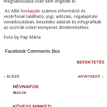
megvalósulása után sem engedik el.
Az ABA
honlapján
számos információ és
vezérfonal található, jogi, adózási, cégalapítási
vonatkozásban, beszédes adatok és infografikák
az osztrák üzleti környezet áttekintéséhez.
Foto by Pap Mária
Facebook Comments Box
BEFEKTETÉS
←
ELŐZŐ
KÖVETKEZŐ
→
NÉVNAPOK
IBOLYA
KÖVESS MINKET!