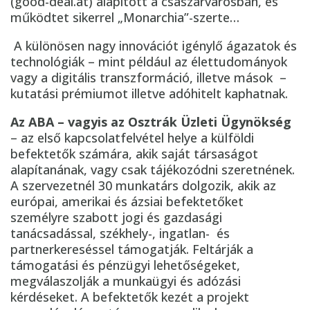
(good-deal.at) alapított a császárvárosban, és
működtet sikerrel „Monarchia”-szerte…
A különösen nagy innovációt igénylő ágazatok és
technológiák – mint például az élettudományok
vagy a digitális transzformáció, illetve mások –
kutatási prémiumot illetve adóhitelt kaphatnak.
Az ABA – vagyis az Osztrák Üzleti Ügynökség
– az első kapcsolatfelvétel helye a külföldi
befektetők számára, akik saját társaságot
alapítanának, vagy csak tájékozódni szeretnének.
A szervezetnél 30 munkatárs dolgozik, akik az
európai, amerikai és ázsiai befektetőket
személyre szabott jogi és gazdasági
tanácsadással, székhely-, ingatlan- és
partnerkereséssel támogatják. Feltárják a
támogatási és pénzügyi lehetőségeket,
megválaszolják a munkaügyi és adózási
kérdéseket. A befektetők kezét a projekt