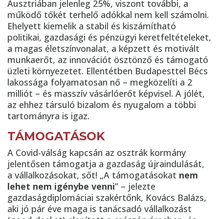
Ausztriában jelenleg 25%, viszont további, a
működő tőkét terhelő adókkal nem kell számolni.
Ehelyett kiemelik a stabil és kiszámítható
politikai, gazdasági és pénzügyi keretfeltételeket,
a magas életszínvonalat, a képzett és motivált
munkaerőt, az innovációt ösztönző és támogató
üzleti környezetet. Ellentétben Budapesttel Bécs
lakossága folyamatosan nő – megközelíti a 2
milliót – és masszív vásárlóerőt képvisel. A jólét,
az ehhez társuló bizalom és nyugalom a többi
tartományra is igaz.
TÁMOGATÁSOK
A Covid-válság kapcsán az osztrák kormány
jelentősen támogatja a gazdaság újraindulását,
a vállalkozásokat, sőt! „A támogatásokat
nem
lehet nem igénybe venni
” – jelezte
gazdaságdiplomáciai szakértőnk, Kovács Balázs,
aki jó pár éve maga is tanácsadó vállalkozást