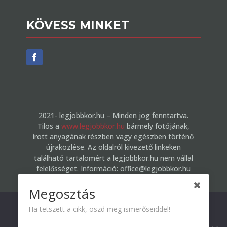
KÖVESS MINKET
2021- legjobbkor.hu – Minden jog fenntartva.
Tilos a
www.legjobbkor.hu
bármely fotójának,
írott anyagának részben vagy egészben történő
újraközlése. Az oldalról kivezető linkeken
található tartalomért a legjobbkor.hu nem vállal
felelősséget. Információ: office@legjobbkor.hu
Megosztás
Kedves Látogató! Tájékoztatjuk, hogy a honlap felhasználói
Ha tetszett a cikk, oszd meg ismerőseiddel!
Copyright 2021 © All rights Reserved Legjobb Kor
élmény fokozásának érdekében sütiket alkalmazunk. A
50 Felett Egyesület Design by Gergely Frigyesi
honlapunk használatával ön a tájékoztatásunkat tudomásul