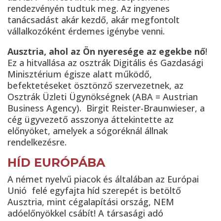
rendezvényén tudtuk meg. Az ingyenes
tanácsadást akár kezdő, akár megfontolt
vállalkozóként érdemes igénybe venni.
Ausztria, ahol az Ön nyeresége az egekbe nő
!
Ez a hitvallása az osztrák Digitális és Gazdasági
Minisztérium égisze alatt működő,
befektetéseket ösztönző szervezetnek, az
Osztrák Üzleti Ügynökségnek (ABA = Austrian
Business Agency). Birgit Reister-Braunwieser, a
cég ügyvezető asszonya áttekintette az
előnyöket, amelyek a sógoréknál állnak
rendelkezésre.
HÍD EURÓPÁBA
A német nyelvű piacok és általában az Európai
Unió felé egyfajta híd szerepét is betöltő
Ausztria, mint cégalapítási ország, NEM
adóelőnyökkel csábít! A társasági adó