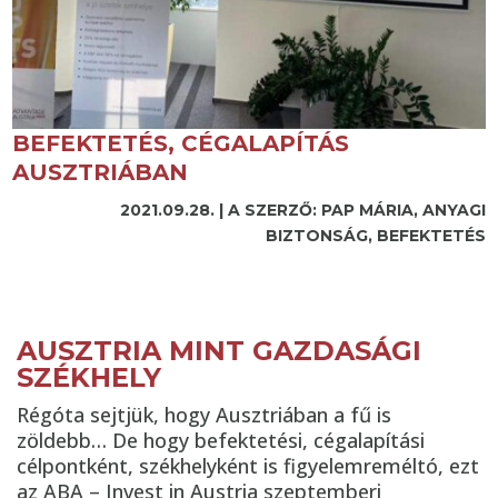
BEFEKTETÉS, CÉGALAPÍTÁS
AUSZTRIÁBAN
2021.09.28.
|
A SZERZŐ: PAP MÁRIA
,
ANYAGI
BIZTONSÁG
,
BEFEKTETÉS
AUSZTRIA MINT GAZDASÁGI
SZÉKHELY
Régóta sejtjük, hogy Ausztriában a fű is
zöldebb… De hogy befektetési, cégalapítási
célpontként, székhelyként is figyelemreméltó, ezt
az ABA – Invest in Austria szeptemberi